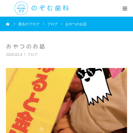
ーム
過去のブログ
ブログ
おやつのお話
医院紹介
診療科目
おやつのお話
2020.02.4
ブログ
初めての方へ
院長挨拶
アクセス・時間