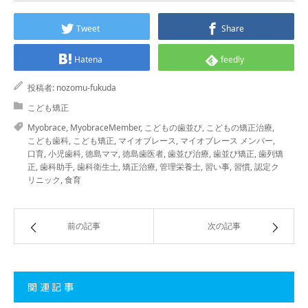
Tweet
Share
Hatena
feedly
投稿者:
nozomu-fukuda
こども矯正
Myobrace
,
MyobraceMember
,
こどもの歯並び
,
こどもの矯正治療
,
こども歯科
,
こども矯正
,
マイオブレース
,
マイオブレース メンバー
,
口育
,
小児歯科
,
徳島ママ
,
徳島歯医者
,
歯並び治療
,
歯並び矯正
,
歯列矯
正
,
歯科助手
,
歯科衛生士
,
矯正治療
,
管理栄養士
,
習い事
,
習慣
,
認定ク
リニック
,
食育
前の記事
次の記事
関連記事