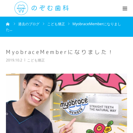
ーム
過去のブログ
こども矯正
MyobraceMemberになりまし
医院紹介
た…
診療科目
MyobraceMemberになりました！
初めての方へ
2019.10.2
こども矯正
院長挨拶
アクセス・時間